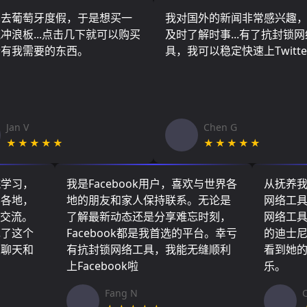
算去葡萄牙度假，于是想买一
我对国外的新闻非常感兴趣
冲浪板...点击几下就可以购买
及时了解时事...有了抗封锁
所有我需要的东西。
具，我可以稳定快速上Twitte
Jan V
Chen G
★★★★★
★★★★★
院学习，
我是Facebook用户，喜欢与世界各
从抚养
界各地，
地的朋友和家人保持联系。无论是
网络工
们交流。
了解最新动态还是分享难忘时刻，
网络工
现了这个
Facebook都是我首选的平台。幸亏
的迪士
友聊天和
有抗封锁网络工具，我能无缝顺利
看到她
上Facebook啦
乐。
Fang N