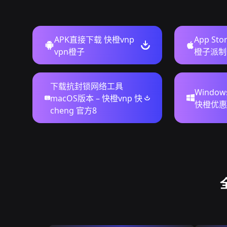
APK直接下载 快橙vnp
App St
vpn橙子
橙子派制
下载抗封锁网络工具
Windo
macOS版本 – 快橙vnp 快
快橙优惠码
cheng 官方8